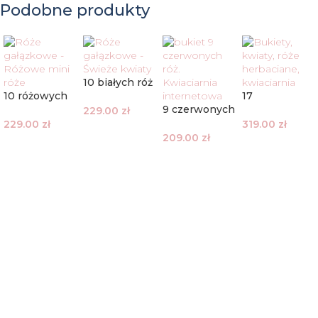
Podobne produkty
10 białych róż
10 różowych
gałązkowych
17
róż
9 czerwonych
herbacianych
229.00
zł
gałązkowych
róż
róż
229.00
zł
319.00
zł
209.00
zł