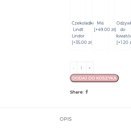
Czekoladki
Miś
Odżyw
Lindt
[+49.00 zł]
do
Lindor
kwiató
[+35.00 zł]
[+1.20 z
DODAJ DO KOSZYKA
Share:
OPIS