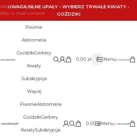
Skip to navigation
UWAGA SILNE UPAŁY - WYBIERZ TRWAŁE KWIATY -
Skip to main content
GOŹDZIKI
Piwonie
Alstromeria
Goździki
Gerbery
0.00
zł
Menu
Kwiaty
Subskrypcja
Więcej
Piwonie
Alstromeria
Goździki
Gerbery
0.00
zł
Menu
Kwiaty
Subskrypcja