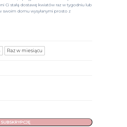
i Ci stałą dostawę kwiatów raz w tygodniu lub
i w swoim domu wysyłanymi prosto z
ń
Raz w miesiącu
 SUBSKRYPCJĘ