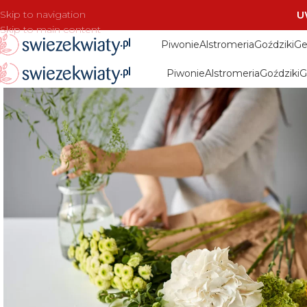
Skip to navigation
U
Skip to main content
Piwonie
Alstromeria
Goździki
Ge
Piwonie
Alstromeria
Goździki
G