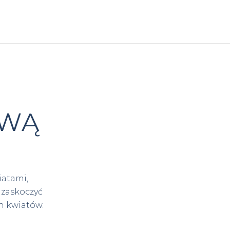
OWĄ
iatami,
 zaskoczyć
h kwiatów.