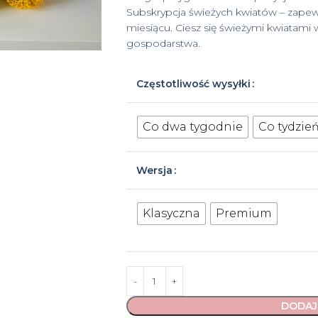
Subskrypcja świeżych kwiatów – zapewn
miesiącu. Ciesz się świeżymi kwiatam
gospodarstwa.
Częstotliwość wysyłki
Co dwa tygodnie
Co tydzie
Wersja
Klasyczna
Premium
DODAJ