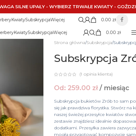
WAGA SILNE UPAŁY - WYBIERZ TRWAŁE KWIATY - GOŹDZI
rbery
Kwiaty
Subskrypcja
Więcej
0.00
zł
erbery
Kwiaty
Subskrypcja
Więcej
0.00
zł
Strona główna
Subskrypcja
Subskrypc
Subskrypcja Zr
(
1
opinia klienta)
Od:
259.00
zł
/ miesiąc
Subskrypcja bukietów Zrób to sam poz
się jak prawdziwa florystka. Stwórz na 
naszej świeżej przesyłce kwiatów stwor
zestawie znajdziesz idealnie dopasowa
dodatkami. Przesyłka zawiera zazwyczaj
mogła przygotować kompozycje samodzi