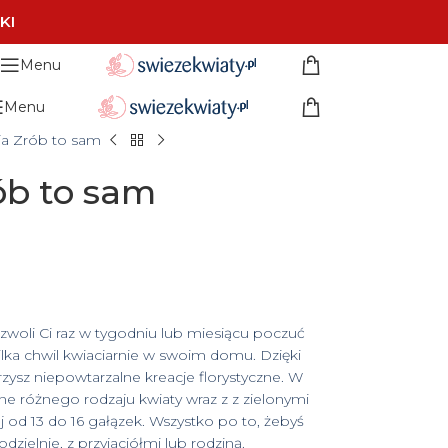
KI
Menu
Menu
ja Zrób to sam
ób to sam
woli Ci raz w tygodniu lub miesiącu poczuć
kilka chwil kwiaciarnie w swoim domu. Dzięki
zysz niepowtarzalne kreacje florystyczne. W
ne różnego rodzaju kwiaty wraz z z zielonymi
 od 13 do 16 gałązek. Wszystko po to, żebyś
elnie, z przyjaciółmi lub rodziną.