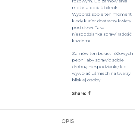
różowym. Do zamówienia
możesz dodać bilecik.
Wyobraź sobie ten moment
kiedy kurier dostarczy kwiaty
pod drzwi. Taka
niespodzianka sprawi radość
każdemu.
Zamów ten bukiet różowych
peonii aby sprawić sobie
drobną niespodziankę lub
wywołać uśmiech na twarzy
bliskiej osoby
Share:
OPIS