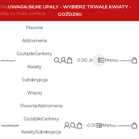
Skip to navigation
UWAGA SILNE UPAŁY - WYBIERZ TRWAŁE KWIATY -
Skip to main content
GOŹDZIKI
Piwonie
Alstromeria
Goździki
Gerbery
0.00
zł
Menu
Kwiaty
Subskrypcja
Więcej
Piwonie
Alstromeria
Goździki
Gerbery
0.00
zł
Menu
Kwiaty
Subskrypcja