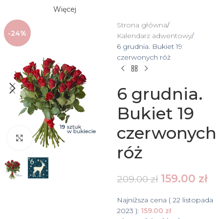
Więcej
Strona główna
-24%
Kalendarz adwentowy
6 grudnia. Bukiet 19
czerwonych róż
6 grudnia.
Bukiet 19
czerwonych
Click to enlarge
róż
159.00
zł
209.00
zł
Najniższa cena (
22 listopada
2023
):
159.00
zł