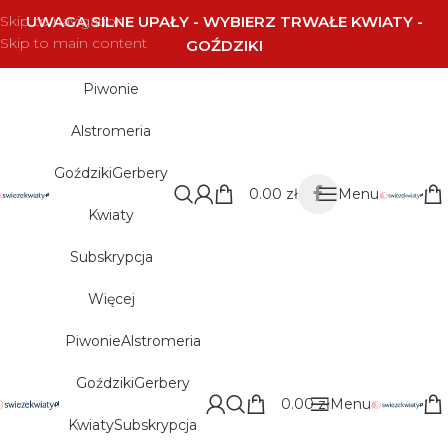
Skip to navigation
UWAGA SILNE UPAŁY - WYBIERZ TRWAŁE KWIATY -
Skip to main content
GOŹDZIKI
Piwonie
Alstromeria
Goździki
Gerbery
0.00
zł
Menu
Kwiaty
Subskrypcja
Więcej
Piwonie
Alstromeria
Goździki
Gerbery
0.00
zł
Menu
Kwiaty
Subskrypcja