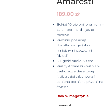
Amaresti
189.00
zł
Bukiet 10 piwonii premium –
Sarah Bernhard – jasno
różowe
Piwonie posiadają
dodatkowe gałązki z
mniejszymi pączkami –
“dzieci”
Długość około 60 cm
Praliny Amaresti – wiśnie w
czekoladzie deserowej
Najbardziej szlachetna i
ceniona odmiana piwonii na
świecie.
Brak w magazynie
Share: