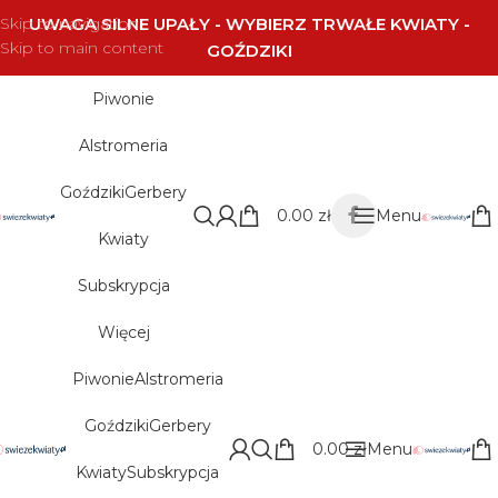
Skip to navigation
UWAGA SILNE UPAŁY - WYBIERZ TRWAŁE KWIATY -
Skip to main content
GOŹDZIKI
Piwonie
Alstromeria
Goździki
Gerbery
0.00
zł
Menu
Kwiaty
Subskrypcja
Więcej
Piwonie
Alstromeria
Goździki
Gerbery
0.00
zł
Menu
Kwiaty
Subskrypcja