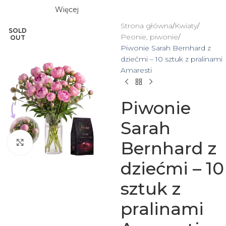
Więcej
Strona główna
Kwiaty
SOLD
Peonie, piwonie
OUT
Piwonie Sarah Bernhard z
dziećmi – 10 sztuk z pralinami
Amaresti
Piwonie
Sarah
Bernhard z
Click to enlarge
dziećmi – 10
sztuk z
pralinami