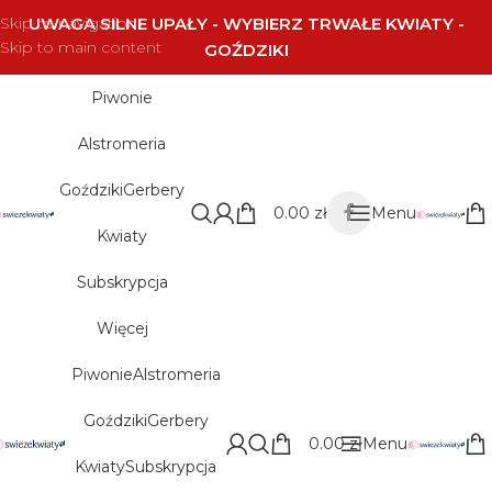
Skip to navigation
UWAGA SILNE UPAŁY - WYBIERZ TRWAŁE KWIATY -
Skip to main content
GOŹDZIKI
Piwonie
Alstromeria
Goździki
Gerbery
0.00
zł
Menu
Kwiaty
Subskrypcja
Więcej
Piwonie
Alstromeria
Goździki
Gerbery
0.00
zł
Menu
Kwiaty
Subskrypcja