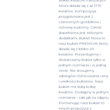
Bukiet kwiatów mieszanych
Nicea składa się z aż 17-19
kwiatów. Kompozycja
przygotowana jest z
czerwonych goździków i
różowej eustomy. Całość
dopełniona jest zielonymi
dodatkami. Bukiet Nicea to
nasz bukiet PREMIUM, który
składa się z blisko 20
kwiatów. Prezentujemy i
dostarczamy bukiet tylko w
jednym rozmiarze i w jednaj
cenie. Nie stosujemy
zabiegów różnicowania ceny
i wielkości bukietów. Nasz
bukiet ma stałą liczbę
kwiatów. Dostępny w jednym
rozmiarze – taki jak na zdjęciu.
Porównując nasz bukiet to
innych propozycji z