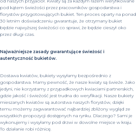
od naszych przyjaciół. Kwiaty są za każdym razem weryfikowane
pod kątem świeżości przez pracowników gospodarstwa i
florystów przygotowujących bukiet. Ten proces oparty na ponad
30 letnim doświadczeniu gwarantuje, że otrzymany bukiet
będzie najwyższej świeżości co sprawi, że będzie cieszył oko
przez długi czas.
Najważniejsze zasady gwarantujące świeżość i
autentyczność bukietów.
Dostawa kwiatów, bukiety wysyłamy bezpośrednio z
gospodarstwa. Mamy pewność, że nasze kwiaty są świeże. Jako
jedyni, nie korzystamy z przypadkowych kwiaciarni partnerskich,
gdzie jakość i świeżość jest trudna do weryfikacji. Nasze bukiety
mieszanych kwiatów są autorstwa naszych florystów, dzięki
temu możemy zagwarantować najbardziej zbliżony wygląd ze
wszystkich propozycji dostępnych na rynku. Dlaczego? Sami je
wykonujemy i wysyłamy pod drzwi w dowolne miejsce w kraju.
To działanie robi różnicę.