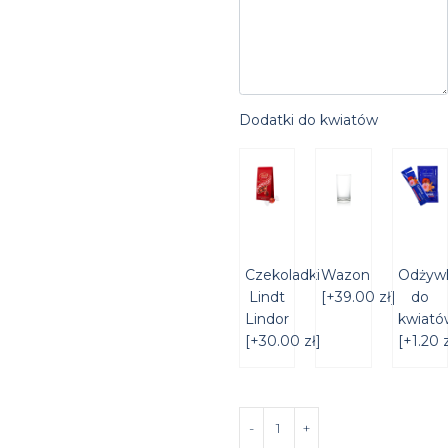
Dodatki do kwiatów
Czekoladki
Wazon
Odżyw
Lindt
[+39.00 zł]
do
Lindor
kwiató
[+30.00 zł]
[+1.20 z