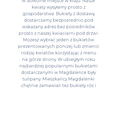
w dowolne miejsce w kraju. Nasze
kwiaty wysyłamy prosto z
gospodarstwa. Bukiety z dostawą
dostarczamy bezpośrednio pod
wskazany adres bez pośredników
prosto z naszej kwiaciarni pod drzwi.
Możesz wybrać jeden z bukietów
prezentowanych poniżej lub zmienić
rodzaj kwiatów korzystając z menu
na górze strony. W ubiegłym roku
najbardziej popularnymi bukietami
dostarczanymi w Magdalence były
tulipany. Mieszkańcy Magdalenki
chętnie zamawiali też bukiety róż i
flowerboxy z różami.
BUKIETY KWIATÓW MAGDALENKA
SOLD
SOLD
SOLD
SOLD