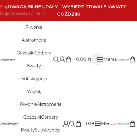
Skip to navigation
UWAGA SILNE UPAŁY - WYBIERZ TRWAŁE KWIATY -
Skip to main content
GOŹDZIKI
Piwonie
Alstromeria
Goździki
Gerbery
0.00
zł
Menu
Kwiaty
Subskrypcja
Więcej
Piwonie
Alstromeria
Goździki
Gerbery
0.00
zł
Menu
Kwiaty
Subskrypcja